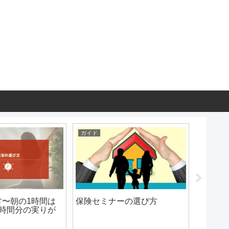
ガイド
ガイド
方〜朝の1時間は
保険セミナーの選び方
【東京
3時間分の実りが
方