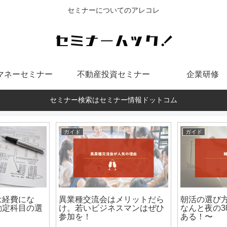
セミナーについてのアレコレ
マネーセミナー
不動産投資セミナー
企業研修
セミナー検索はセミナー情報ドットコム
ガイド
ガイド
は経費にな
異業種交流会はメリットだら
朝活の選び
勘定科目の選
け。若いビジネスマンはぜひ
なんと夜の
参加を！
ある！〜