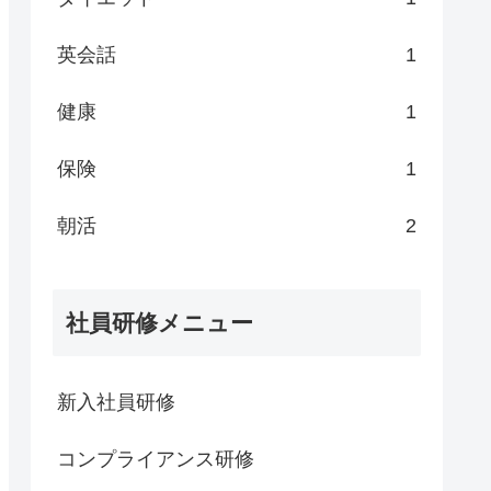
英会話
1
健康
1
保険
1
朝活
2
社員研修メニュー
新入社員研修
コンプライアンス研修