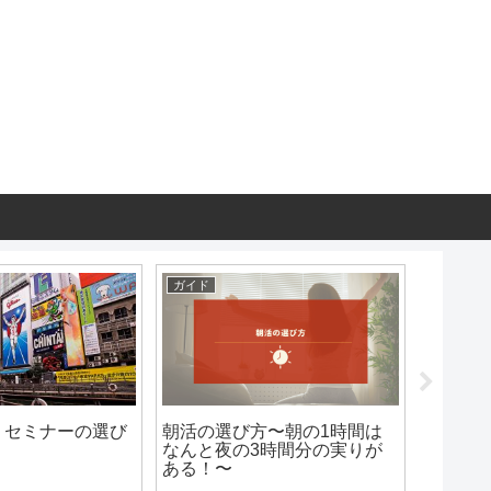
ガイド
ガイド
】セミナーの選び
朝活の選び方〜朝の1時間は
【東京
なんと夜の3時間分の実りが
方
ある！〜