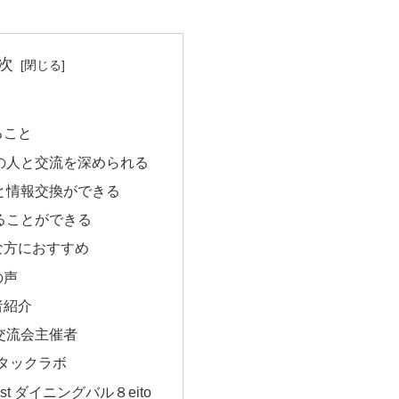
次
ること
の人と交流を深められる
と情報交換ができる
ることができる
な方におすすめ
の声
者紹介
交流会主催者
タックラボ
ylist ダイニングバル８eito