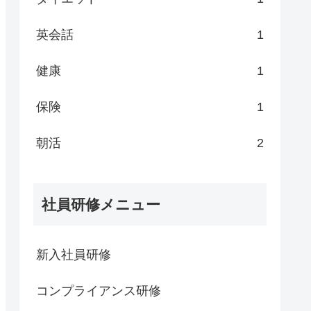
英会話
1
健康
1
保険
1
朝活
2
社員研修メニュー
新入社員研修
コンプライアンス研修