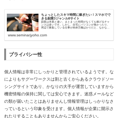
ちょっとしたスキマ時間に稼ぎたい！スマホでで
きる副業3ジャンル8サイト
副業は本業と違い、まとまった時間がなくても稼げるチャ
ンスは多いです。しかし、自宅にパソコンが無かったり、
周辺で募集している仕事が肉体労働ばかりだと、なかなか
時間の自由がきかず、副業をあきらめてしまうという方も
少なくありません。今回は、スマホさえあれば誰でも簡単
www.seminarjyoho.com
にできる副業について、難易度の低めな3ジャンルをご紹
介します。
プライバシー性
個人情報は非常にしっかりと管理されているようです。な
によりもサグーワークスは割と古くからあるクラウドソー
シングサイトであり、かなりの大手が運営していますから
機密情報の保持に関しては安心できます。迷惑メールなど
の類が届いたことはありませんし情報管理はしっかりなさ
っているという印象を受けます。個人情報が企業に開示さ
れたりすることもありませんからご安心ください。