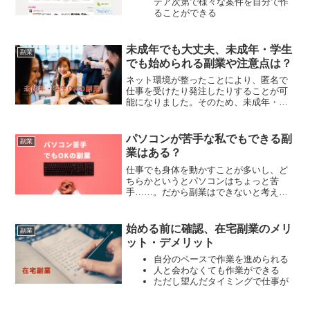
デア次第で様々な案件を自分で作
ることができる
人気が出ると副業が本業になって
生活できるレベルまで稼いでいる
方もいる
未成年でも大丈夫、未成年・学生
副業
全体売上の25%が手数料として引
でも始められる副業や注意点は？
かれる
ネット環境が整ったことにより、匿名で
仕事を受けたり発注したりすることが可
能になりました。そのため、未成年・学
生の副業というのも、ハードルが低くな
ってきています。しかし、未成年が副業
をする場合、成人が気にしなくてもよい
パソコンが苦手な私でもできる副
副業
部分にも気を配らなければなりません。
業はある？
今回は、未成年・学生でも始められる副
業や、その注意点についてご紹介しま
仕事でも身体を動かすことが多いし、ど
す。
ちらかというとパソコンはちょっと苦
手……。だから副業はできないと考えて
いる方は、せっかくですからパソコンを
必要としない副業に取り組んでみてはい
かがでしょうか。実は、思ったよりもニ
始める前に確認、在宅副業のメリ
副業
ーズはあるんですよ。具体的にご紹介し
ット・デメリット
ていきます。
自分のペースで作業を進められる
人と会わなくても作業ができる
ただし望んだタイミングで仕事が
あるとは限らない