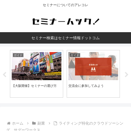
セミナーについてのアレコレ
セミナー検索はセミナー情報ドットコム
ガイド
ガイド
ガ
。
【大阪開催】セミナーの選び方
交流会に参加してみよう
保
！
ホーム
副業
ライティング特化のクラウドソーシン
グ、サグーワークス