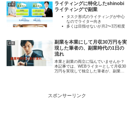
ライティングに特化したshinobi
副業
ライティングで副業
タスク形式のライティングが中心
なのでライター向き
多くは目指せないが月2〜3万程度
副業としては十分に稼げる
優良な記事を多く執筆していくと
ランクが向上し報酬も上がってい
副業を本業にして月収30万円を実
副業
く
現した筆者の、副業時代の1日の
流れ
本業と副業の両立に悩んでいませんか？
本記事では、WEBライターとして月収30
万円を実現して独立した筆者が、副業時
代にどんな流れで1日を過ごしていたの
か、修行時代から現在に至るまでのスケ
ジュールについて解説します。これであ
なたの決意も固まるかもしれません。ぜ
ひご覧ください。
スポンサーリンク