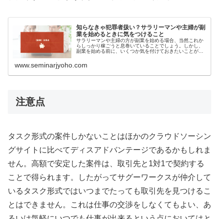
知らなきゃ犯罪者扱い？サラリーマンや主婦が副
業を始めるときに気をつけること
サラリーマンや主婦の方が副業を始める場合、当然これか
らしっかり稼ごうと息巻いていることでしょう。しかし、
副業を始める前に、いくつか気を付けておきたいことがあ
ります。最悪、無視してしまうとひどい扱いを受ける可能
性もあります。今回は、副業を始めるにあたって、サラリ
www.seminarjyoho.com
ーマンや主婦にはなかなか身近でない「ルール」について
ご紹介します。
注意点
タスク形式の案件しかないことはほかのクラウドソーシン
グサイトに比べてディスアドバンテージであるかもしれま
せん。高額で安定した案件は、取引先と1対1で契約する
ことで得られます。したがってサグーワークスが仲介して
いるタスク形式ではいつまでたっても取引先を見つけるこ
とはできません。これは仕事の交渉をしなくてもよい、あ
るいは気軽にいつでも仕事が出来るという点においてはと